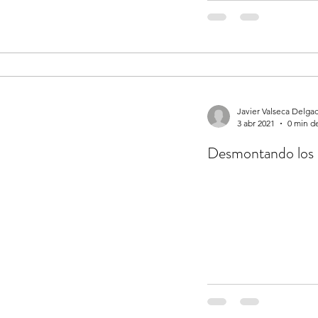
Javier Valseca Delga
3 abr 2021
0 min de
Desmontando los 